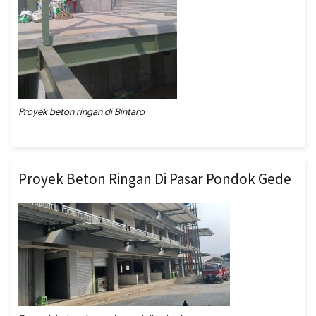
Proyek beton ringan di Bintaro
Proyek Beton Ringan Di Pasar Pondok Gede