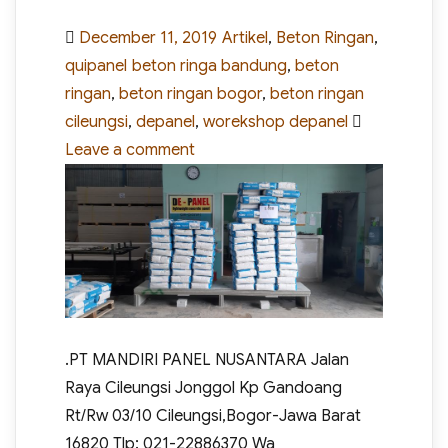
Posted
Categories
December 11, 2019
Artikel
,
Beton Ringan
,
on
Tags
quipanel
beton ringa bandung
,
beton
ringan
,
beton ringan bogor
,
beton ringan
cileungsi
,
depanel
,
worekshop depanel
on
Leave a comment
Alamat
workshop
Beton
Ringan
depanel
.PT MANDIRI PANEL NUSANTARA Jalan
Raya Cileungsi Jonggol Kp Gandoang
Rt/Rw 03/10 Cileungsi,Bogor-Jawa Barat
16820 Tlp: 021-22886370 Wa