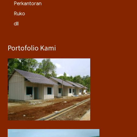
Perkantoran
Ruko
dll
Portofolio Kami