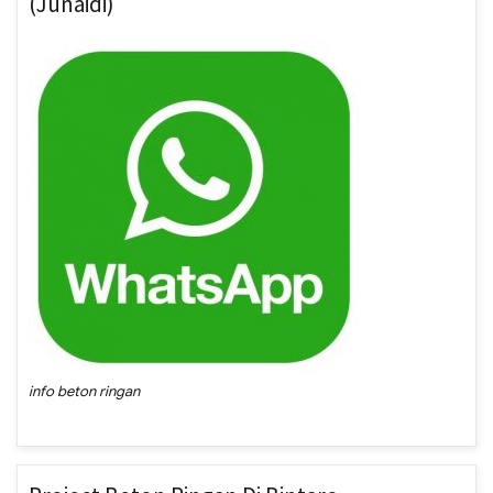
(junaidi)
info beton ringan