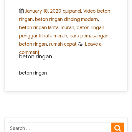
Posted
Categories
Tags
January 18, 2020
quipanel
,
Video
beton
on
ringan
,
beton ringan dinding modern
,
beton ringan lantai murah
,
beton ringan
pengganti bata merah
,
cara pemasangan
beton ringan
,
rumah cepat
Leave a
on
comment
beton ringan
Video
Pemasangan
beton ringan
Beton
Ringan
Panel
SE
Search